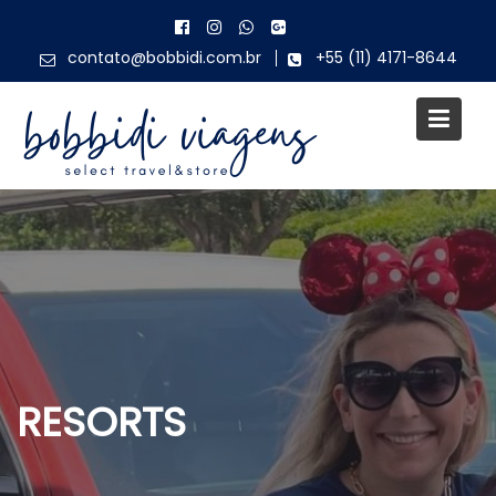
Skip
to
contato@bobbidi.com.br
+55 (11) 4171-8644
content
RESORTS