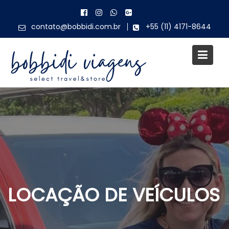
Skip
to
contato@bobbidi.com.br
+55 (11) 4171-8644
content
LOCAÇÃO DE VEÍCULOS