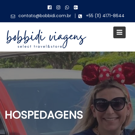
Skip
to
contato@bobbidi.com.br
+55 (11) 4171-8644
content
HOSPEDAGENS