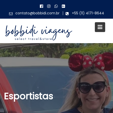
Skip
to
contato@bobbidi.com.br
+55 (11) 4171-8644
content
Esportistas